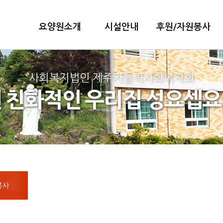
요양원소개
시설안내
후원/자원봉사
사회복지법인 제주카톨릭사회복지회
 친화적인 우리집 성요셉
봉사