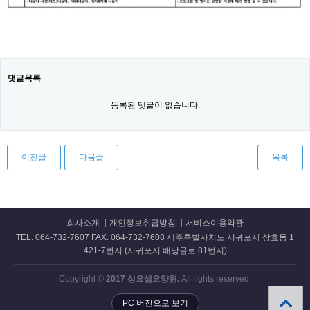
댓글목록
등록된 댓글이 없습니다.
이전글
다음글
목록
회사소개
개인정보취급방침
서비스이용약관
TEL. 064-732-7607 FAX. 064-732-7608 제주특별자치도 서귀포시 상효동 1
421-7번지 (서귀포시 배낭골로 81번지)
Copyright ©
2017 성요셉요양원.
All rights reserved.
PC 버전으로 보기