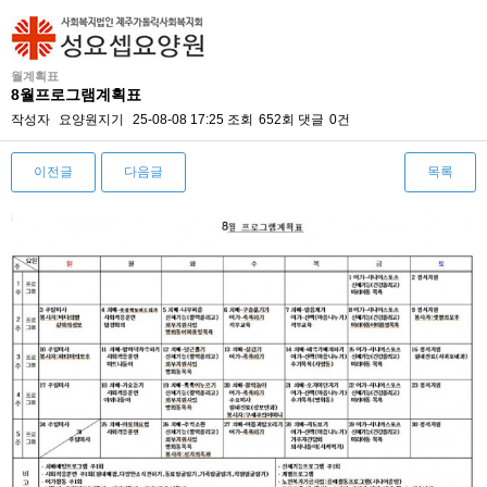
월계획표
8월프로그램계획표
작성자
요양원지기
25-08-08 17:25
조회
652회
댓글
0건
이전글
다음글
목록
본문