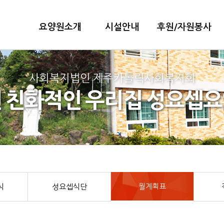
요양원소개
시설안내
후원/자원봉사
사회복지법인 제주카톨릭사회복지회
 친화적인 우리집 성요셉
월계획표
식
성요셉식단