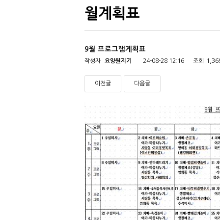
월계획표
9월 프로그램게획표
작성자
요양원지기
24-08-28 12:16
조회
1,3
이전글
다음글