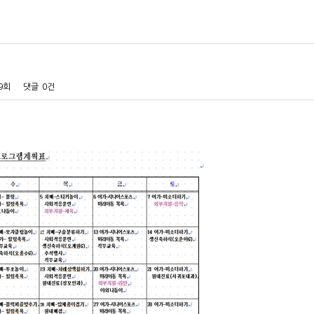
69회
댓글
0건