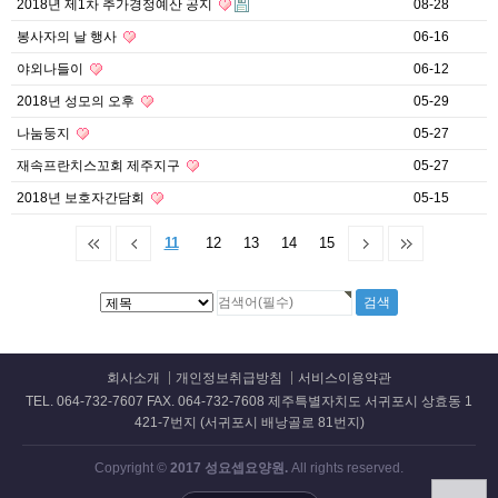
2018년 제1차 추가경정예산 공지
08-28
봉사자의 날 행사
06-16
야외나들이
06-12
2018년 성모의 오후
05-29
나눔둥지
05-27
재속프란치스꼬회 제주지구
05-27
2018년 보호자간담회
05-15
11
12
13
14
15
회사소개
개인정보취급방침
서비스이용약관
TEL. 064-732-7607 FAX. 064-732-7608 제주특별자치도 서귀포시 상효동 1
421-7번지 (서귀포시 배낭골로 81번지)
Copyright ©
2017 성요셉요양원.
All rights reserved.