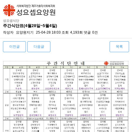
성요셉식단
주간식단표(4월28일~5월4일)
작성자
요양원지기
25-04-28 18:03
조회
4,193회
댓글
0건
이전글
다음글
목록
본문