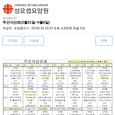
성요셉식단
주간식단표(3월31일~4월6일)
작성자
요양원지기
25-03-31 10:23
조회
4,282회
댓글
0건
이전글
다음글
목록
본문