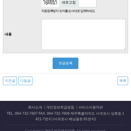
새로고침
자동등록방지 숫자를 순서대로 입력하세요.
내용
이전글
다음글
목록
회사소개
개인정보취급방침
서비스이용약관
TEL. 064-732-7607 FAX. 064-732-7608 제주특별자치도 서귀포시 상효동 1
421-7번지 (서귀포시 배낭골로 81번지)
Copyright ©
2017 성요셉요양원.
All rights reserved.