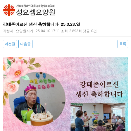
강태존어르신 생신 축하합니다_25.3.23.일
작성자
요양원지기
25-04-10 17:11
조회
2,893회
댓글
0건
이전글
다음글
목록
본문