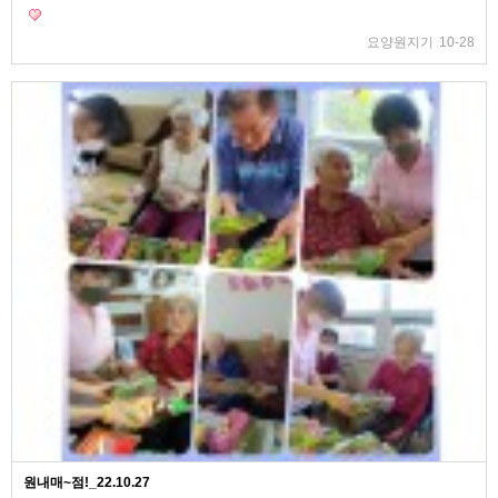
요양원지기
10-28
원내매~점!_22.10.27