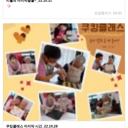
시월의 마지막날을~_22.10.31
요양원지기
10-31
쿠킹클래스 마지막 시간_22.10.28