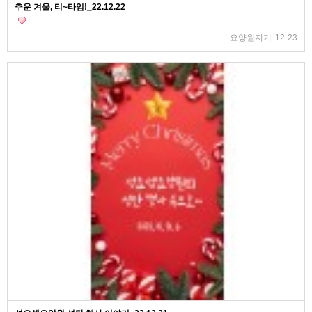
추운 겨울, 티~타임!_22.12.22
요양원지기
12-23