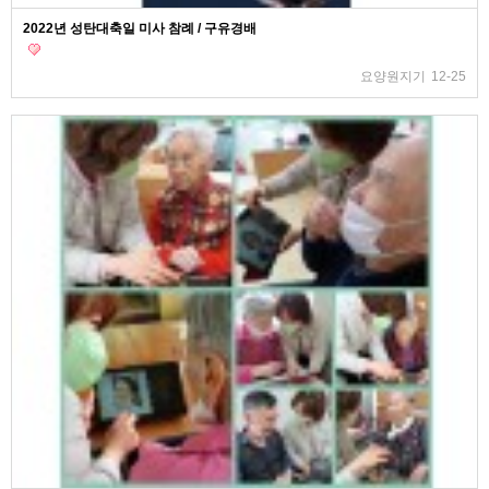
2022년 성탄대축일 미사 참례 / 구유경배
요양원지기
12-25