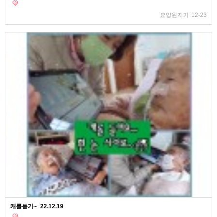
요양원지기
12-23
캐롤듣기~_22.12.19