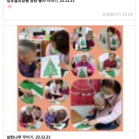
성요셉요양원 성탄 행사 이야기_22.12.21
요양원지기
12-23
성탄나무 꾸미기_22.12.21