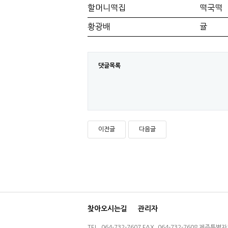
할머니떡집
떡국떡
황광배
귤
댓글목록
이전글
다음글
찾아오시는길
관리자
TEL. 064-732-7607 FAX. 064-732-7608 