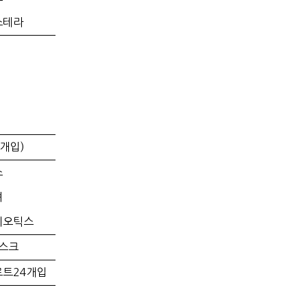
스테라
0개입)
스
뼈
이오틱스
마스크
트24개입