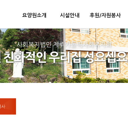
요양원소개
시설안내
후원/자원봉사
사회복지법인 제주카톨릭사회복지회
 친화적인 우리집 성요셉
봉사