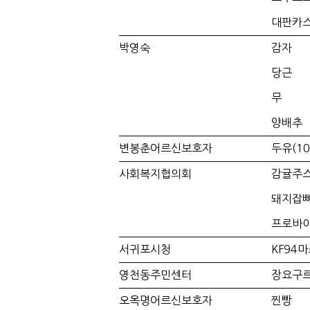
대판카
박영숙
감자
당근
무
양배추
변봉춘어르신보호자
두유(1
사회복지협의회
감귤주
돼지잡
프로바
서귀포시청
KF94
영천동주민센터
장요구르
오옥명어르신보호자
찐빵