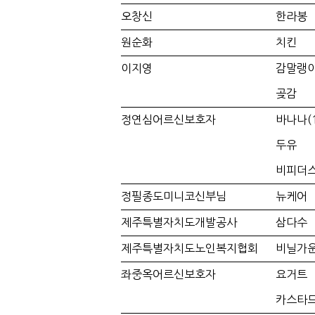
오창신
한라봉
원순화
치킨
이지영
감말랭
곶감
정연심어르신보호자
바나나(1
두유
비피더
정필종도미니코신부님
뉴케어
제주특별자치도개발공사
삼다수
제주특별자치도노인복지협회
비닐가
좌중옥어르신보호자
요거트
카스타