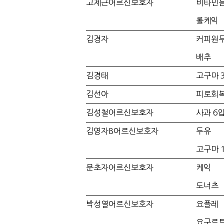
고제근어르신보호자
비타민
롤케익
김경자
커피원
배추
김경태
고구마 3
김선아
피로회
김성철어르신보호자
사과 6입
김영자B어르신보호자
두유
고구마 1
문초자어르신보호자
케익
도너츠
박성열어르신보호자
요플레
요구르