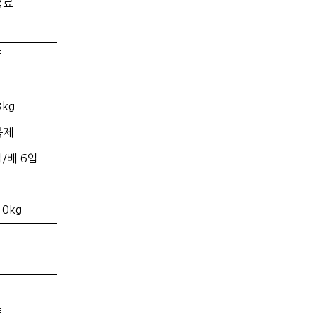
음료
두
kg
복제
/배 6입
0kg
트