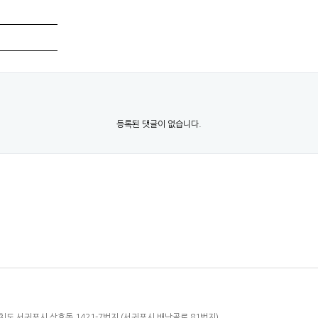
등록된 댓글이 없습니다.
제주특별자치도 서귀포시 상효동 1421-7번지 (서귀포시 배낭골로 81번지)