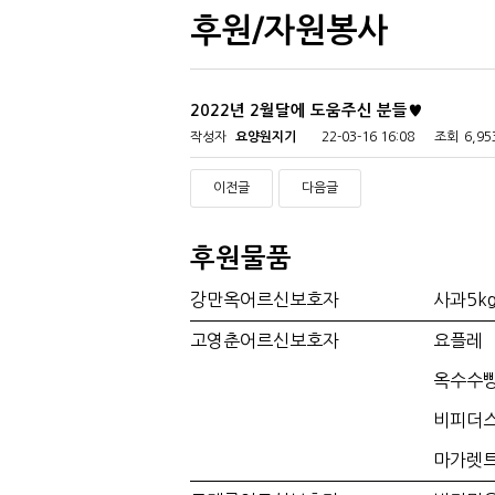
후원/자원봉사
2022년 2월달에 도움주신 분들♥
작성자
요양원지기
22-03-16 16:08
조회
6,9
이전글
다음글
후원물품
강만옥어르신보호자
사과5k
고영춘어르신보호자
요플레
옥수수
비피더
마가렛