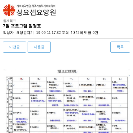
월계획표
7월 프로그램 일정표
작성자
요양원지기
19-09-11 17:32
조회
4,342회
댓글
0건
이전글
다음글
목록
본문