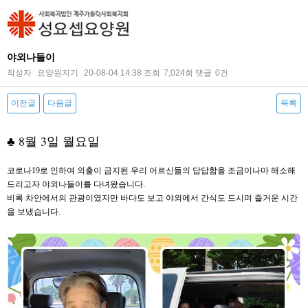
야외나들이
작성자
요양원지기
20-08-04 14:38
조회
7,024회
댓글
0건
이전글
다음글
목록
본문
♣ 8월 3일 월요일
코로나19로 인하여 외출이 금지된 우리 어르신들의 답답함을 조금이나마 해소해
드리고자 야외나들이를 다녀왔습니다.
비록 차안에서의 관광이였지만 바다도 보고 야외에서 간식도 드시며 즐거운 시간
을 보냈습니다.