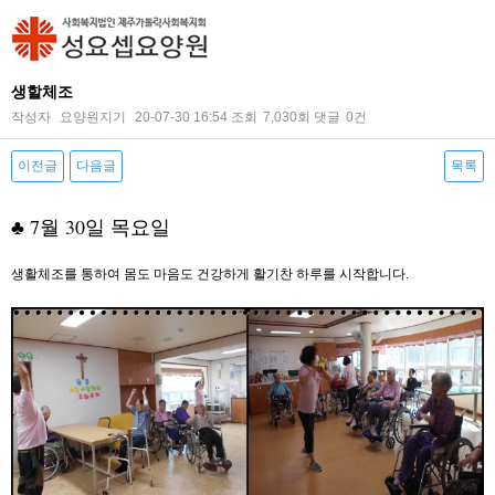
생할체조
작성자
요양원지기
20-07-30 16:54
조회
7,030회
댓글
0건
이전글
다음글
목록
본문
♣ 7월 30일 목요일
생활체조를 통하여 몸도 마음도 건강하게 활기찬 하루를 시작합니다.