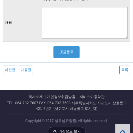
내용
이전글
다음글
목록
회사소개
개인정보취급방침
서비스이용약관
TEL. 064-732-7607 FAX. 064-732-7608 제주특별자치도 서귀포시 상효동 1
421-7번지 (서귀포시 배낭골로 81번지)
Copyright ©
2017 성요셉요양원.
All rights reserved.
PC 버전으로 보기