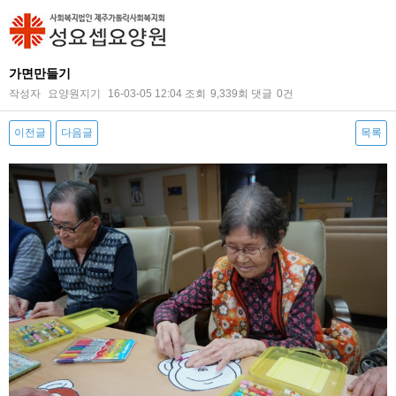
가면만들기
작성자
요양원지기
16-03-05 12:04
조회
9,339회
댓글
0건
이전글
다음글
목록
본문