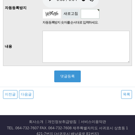
자동등록방지
새로고침
자동등록방지 숫자를 순서대로 입력하세요.
내용
이전글
다음글
목록
회사소개
개인정보취급방침
서비스이용약관
TEL. 064-732-7607 FAX. 064-732-7608 제주특별자치도 서귀포시 상효동 1
421-7번지 (서귀포시 배낭골로 81번지)