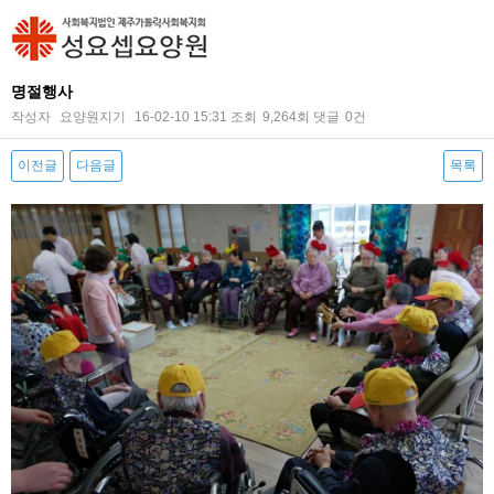
명절행사
작성자
요양원지기
16-02-10 15:31
조회
9,264회
댓글
0건
이전글
다음글
목록
본문