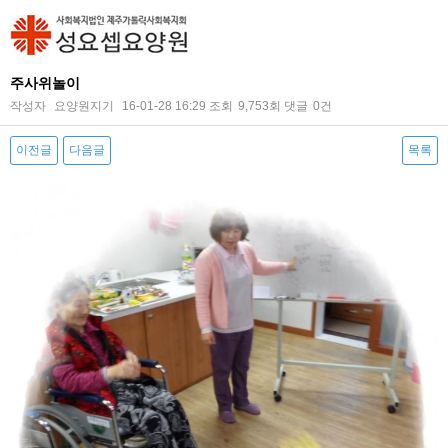
주사위놀이
작성자
요양원지기
16-01-28 16:29
조회
9,753회
댓글
0건
이전글
다음글
목록
본문