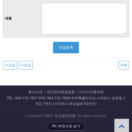
내용
이전글
다음글
목록
회사소개
개인정보취급방침
서비스이용약관
TEL. 064-732-7607 FAX. 064-732-7608 제주특별자치도 서귀포시 상효동 1
421-7번지 (서귀포시 배낭골로 81번지)
Copyright ©
2017 성요셉요양원.
All rights reserved.
PC 버전으로 보기