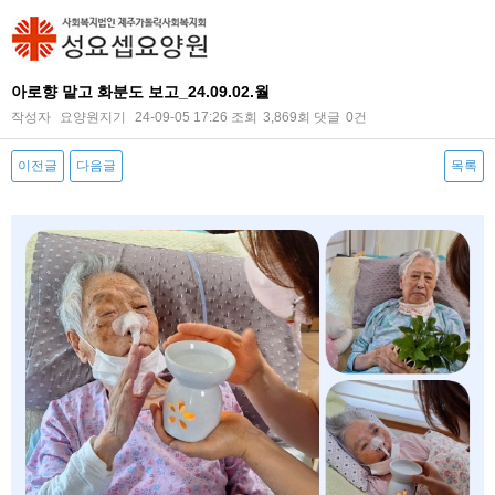
아로향 맡고 화분도 보고_24.09.02.월
작성자
요양원지기
24-09-05 17:26
조회
3,869회
댓글
0건
이전글
다음글
목록
본문